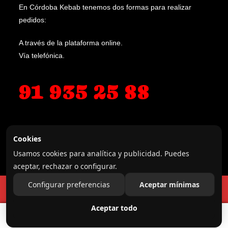
En Córdoba Kebab tenemos dos formas para realizar
pedidos:
A través de la plataforma online.
Vía telefónica.
91 935 25 88
614 786 043
Cookies
Usamos cookies para analítica y publicidad. Puedes
aceptar, rechazar o configurar.
Configurar preferencias
Aceptar mínimas
Esta es una tienda de demostración para realizar
© Córdoba Kebab 2025
pruebas — no se completará ningún pedido.
Aceptar todo
0
Descartar