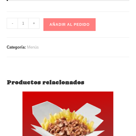
Menú
-
+
AÑADIR AL PEDIDO
Plato
cantidad
Categoría:
Menús
Productos relacionados