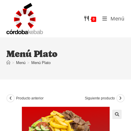
Ir
al
contenido
Menú
0
Menú Plato
>
Menú
>
Menú Plato
Producto anterior
Siguiente producto